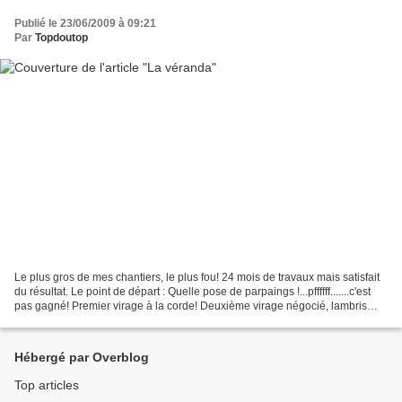
Publié le 23/06/2009 à 09:21
Par
Topdoutop
Le plus gros de mes chantiers, le plus fou! 24 mois de travaux mais satisfait
du résultat. Le point de départ : Quelle pose de parpaings !...pffffff.......c'est
pas gagné! Premier virage à la corde! Deuxième virage négocié, lambris
PVC posé (bardage)...
Hébergé par Overblog
Top articles