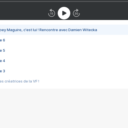
bey Maguire, c'est lui ! Rencontre avec Damien Witecka
e 6
e 5
e 4
e 3
s créatrices de la VF !
e 2
e 1
e Mektoub My Love arrive enfin ! Rencontre avec Shaïn Boumedine et Sal
i : après Toni en famille